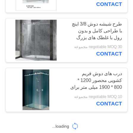
کیفیت
CONTACT
با
طرح شیشه دوش 3/8 اینچ
25
با طراحی کامل و بدون
ما
رول با غلطک های بزرگ
محوطه دوش محوری
تماس
صاف
negotiable MOQ:30 مجموعه
بگیرید
CONTACT
اخبار
درب های دوش فریم
کشویی محصور 1200 *
800 * 1900 میلی متر برای
92
درخواست
هتل / آپارتمان
negotiable MOQ:10 مجموعه
نقل
CONTACT
کابین دوش بخار
قول
loading...
نقشه