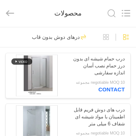
2026
ZENVO
(CHINA)
محصولات
CO.,LTD.
All
Rights
Reserved.
خانه
32
درهای دوش بدون قاب
محوطه دوش حمام
محصولات
درب حمام شیشه ای بدون
درز حمام نصب آسان
درباره
اندازه سفارشی
ما
negotiable MOQ:10 مجموعه
CONTACT
31
تور
محوطه های دوش
کارخانه
درب های دوش فریم قابل
اطمینان با مواد شیشه ای
درهای کشویی
شفاف 6 میلی متر
کنترل
negotiable MOQ:10 مجموعه