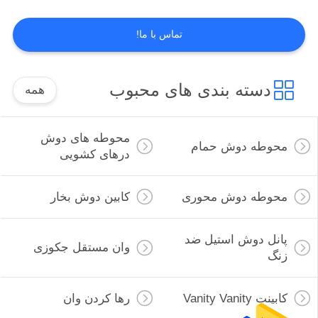
سایت
تماس با ما!
31
PRIVACY
پانل دوش استیل ضد
POLICY
دسته بندی های محبوب
همه
زنگ
محوطه های دوش
محوطه دوش حمام
درهای کشویی
محوطه دوش محوری
کابین دوش بخار
65
پانل دوش استیل ضد
وان مستقل جکوزی
وان مستقل جکوزی
زنگ
کابینت Vanity Vanity
رها کردن وان