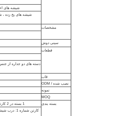
شیشه های اخت
شیشه های یخ زده ، ش
مشخصات
سینی دوش
قطعات
دسته های دو جداره از جنس
قاب
نصب شده / ODM
نمونه
MOQ
بسته بندی
1 بسته در 2 کارتن (کارتن سخت با کیسه حباب در داخل ، کمربند PP در خارج)
کارتن شماره 