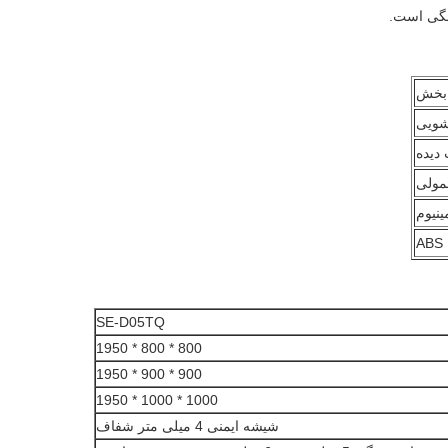
بخش
ویی
دیده
مولی
مینیوم
ABS
SE-D05TQ
800 * 800 * 1950
900 * 900 * 1950
1000 * 1000 * 1950
شیشه ایمنی 4 میلی متر شفاف