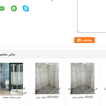
سایر محصو
ا
فریم فلزی تمام شیشه ای
اتاق دوش درب کشویی
4 میلی متر شیشه در
شفاف اتاق دوش مربع
شیشه ای کامل شفاف
کشویی اتاق دوش نوار گ
90x90 سانتی متر
900x900 میلی متر
پس زمینه سفید