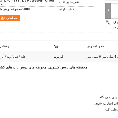
 T / T ، D / P ، Western Union
شرایط پرداخت:
پا
قابلیت ارائه:
5000 مجموعه در هر ماه
مخاطب
رگ :
 قاب
محوطه دوش
نوع:
ایستادن 
ی متر
کاربرد:
خانه / هتل / ویلا / آپا
محفظه های دوش کشویی
محوطه های دوش با درهای کش
,