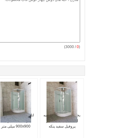
/ 3000)
0
(
بخش سینی دوش شیشه
اتاق دوش بخار فن دار ب
ای 90x90 سانتی متر
زمینه سفید پولی
پروفیل سفید پنکه
900x900 میلی متر