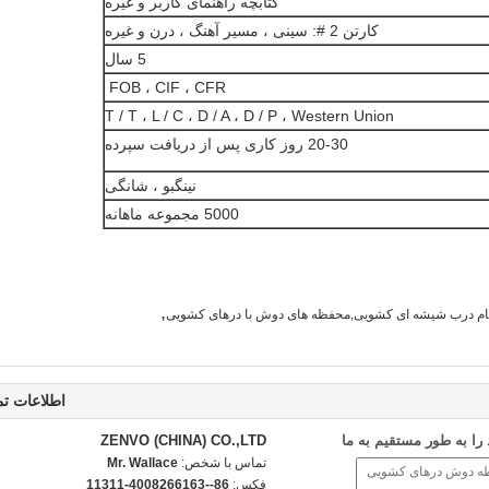
کتابچه راهنمای کاربر و غیره
کارتن 2 #: سینی ، مسیر آهنگ ، درن و غیره
5 سال
FOB ، CIF ، CFR
T / T ، L / C ، D / A ، D / P ، Western Union
20-30 روز کاری پس از دریافت سپرده
نینگبو ، شانگی
5000 مجموعه ماهانه
,
م درب شیشه ای کشویی,محفظه های دوش با درهای کشویی
اطلاعات ت
ا به طور مستقیم به ما
ZENVO (CHINA) CO.,LTD
تماس با شخص:
Mr. Wallace
فکس:
86--4008266163-11311