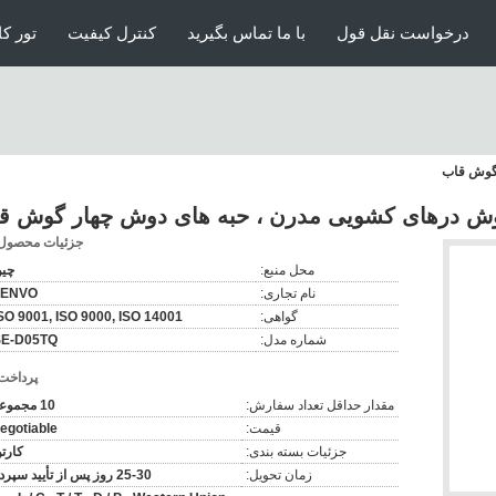
درخواست نقل قول
با ما تماس بگیرید
کنترل کیفیت
تور کا
گوش قاب
ش درهای کشویی مدرن ، حبه های دوش چهار گوش ق
جزئیات محصول
محل منبع:
چی
نام تجاری:
ZENVO
گواهی:
SO 9001, ISO 9000, ISO 14001
شماره مدل:
SE-D05TQ
پرداخت
مقدار حداقل تعداد سفارش:
10 مجموعه
قیمت:
egotiable
جزئیات بسته بندی:
کارت
زمان تحویل:
25-30 روز پس از تأیید سپرده