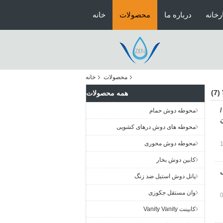
رخانه
درباره ما
محصولات
خانه
محصولات
خانه
(7)
همه محصولات
ل /
محوطه دوش حمام
ن
محوطه های دوش درهای کشویی
محوطه دوش محوری
کابین دوش بخار
پانل دوش استیل ضد زنگ
وان مستقل جکوزی
کابینت Vanity Vanity