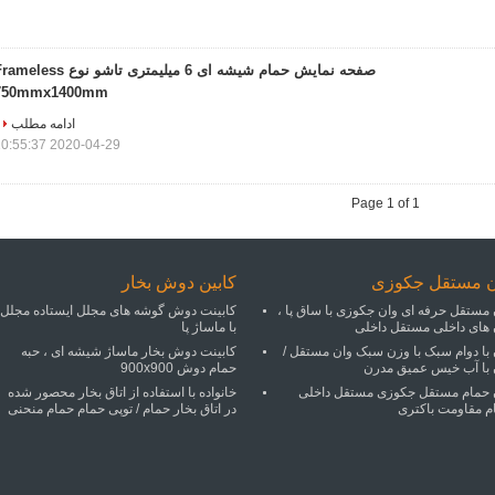
صفحه نمایش حمام شیشه ای 6 میلیمتری تاشو نوع eless
750mmx1400mm
ادامه مطلب
2020-04-29 10:55:37
Page 1 of 1
ن مستقل جکوزی
کابین دوش بخار
 مستقل حرفه ای وان جکوزی با ساق پا ،
کابینت دوش گوشه های مجلل ایستاده مجلل
 های داخلی مستقل داخلی
با ماساژ پا
 با دوام سبک با وزن سبک وان مستقل /
کابینت دوش بخار ماساژ شیشه ای ، حبه
 با آب خیس عمیق مدرن
حمام دوش 900x900
 حمام مستقل جکوزی مستقل داخلی
خانواده با استفاده از اتاق بخار محصور شده
م مقاومت باکتری
در اتاق بخار حمام / توپی حمام حمام منحنی