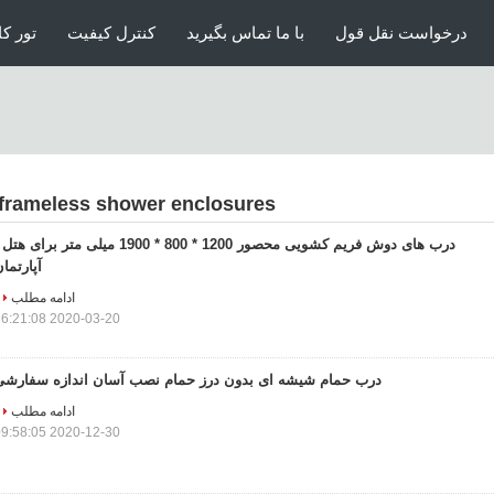
درخواست نقل قول
با ما تماس بگیرید
کنترل کیفیت
تور کا
frameless shower enclosures
درب های دوش فریم کشویی محصور 1200 * 800 * 1900 میلی متر برای هت
آپارتما
ادامه مطلب
2020-03-20 16:21:08
درب حمام شیشه ای بدون درز حمام نصب آسان اندازه سفارشی
ادامه مطلب
2020-12-30 09:58:05