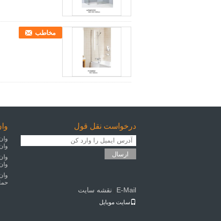
مخاطب
درخواست نقل قول
وا
وان
وان
ارسال
وان
وان
وان
حما
E-Mail
نقشه سایت
|
سایت موبایل